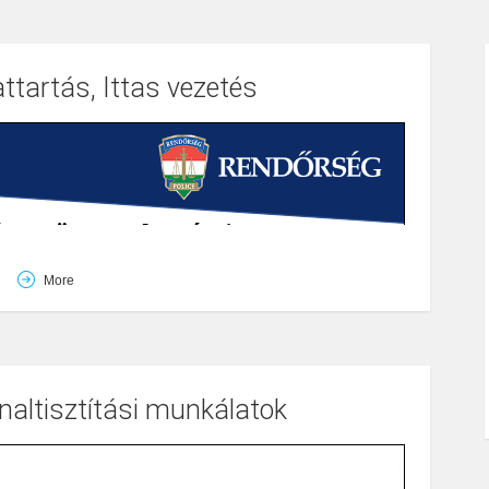
attartás, Ittas vezetés
More
altisztítási munkálatok