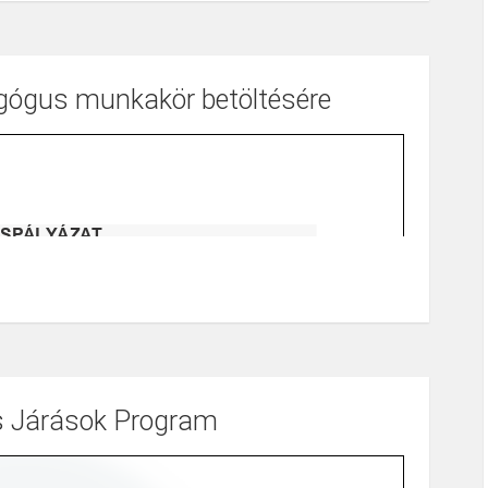
gus munkakör betöltésére
s Járások Program