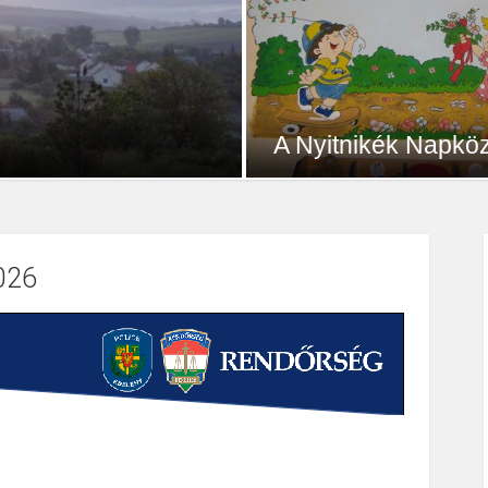
ületett.” Tamási Áron Tisztelt
Rövid óvodatörténet, fenntartói
More
5342
Egyéb
telettel és...
megközelítés: Az óvoda 1975-
épült. Kezdetben egy csoporto
2026
férőhelyes, 1989-től bővítés
eredményeképpen két csoport
50 férőhelyes...