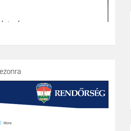
zezonra
More