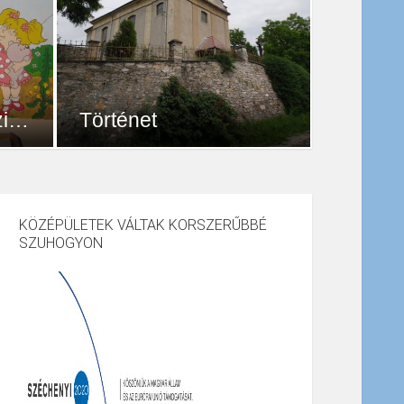
A Nyitnikék Napközi Otthonos Óvoda bemutatása
Történet
A település Szuhogy régi Árpádkori
5673
Egyéb
ben
település, a legrégebbi adat 1229 –
s 25
ből való. Az 1332. évi pápai
KÖZÉPÜLETEK VÁLTAK KORSZERŰBBÉ
tizedlajstrom már egyházát,...
SZUHOGYON
os,