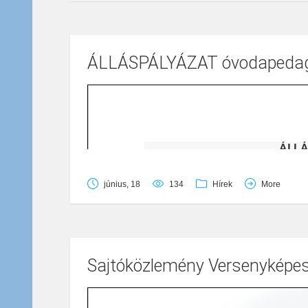
ÁLLÁSPÁLYÁZAT óvodapedagó
június, 18
134
Hírek
More
Sajtóközlemény Versenyképe