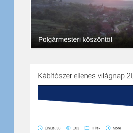
Polgármesteri köszöntő!
„ Az ember a szíve mélyén örökké oda való, ahol sz
546738
Egyéb
március 31, 2016
Látogatónk! Községünk Önkormányzata nevében tisz
Kábítószer ellenes világnap 
június, 30
103
Hírek
More