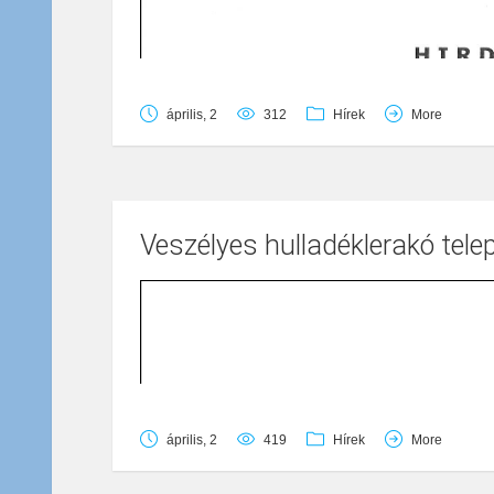
április, 2
312
Hírek
More
Veszélyes hulladéklerakó tele
április, 2
419
Hírek
More