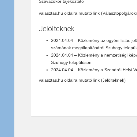
Szavazókör tájékoztató
valasztas.hu oldalra mutató link
(Választópolgárok
Jelölteknek
2024.04.04 – Közlemény az egyéni listás jelö
számának megállapításáról Szuhogy telepü
2024.04.04 – Közlemény a nemzetiségi képvi
Szuhogy településen
2024.04.04 – Közlemény a Szendrői Helyi Vála
valasztas.hu oldalra mutató link
(Jelölteknek)