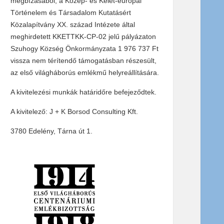
megbízásából, a Közép- és Kelet-európai
Történelem és Társadalom Kutatásért
Közalapítvány XX. század Intézete által
meghirdetett KKETTKK-CP-02 jelű pályázaton
Szuhogy Község Önkormányzata 1 976 737 Ft
vissza nem térítendő támogatásban részesült,
az első világháborús emlékmű helyreállítására.
A kivitelezési munkák határidőre befejeződtek.
A kivitelező: J + K Borsod Consulting Kft.
3780 Edelény, Tárna út 1.