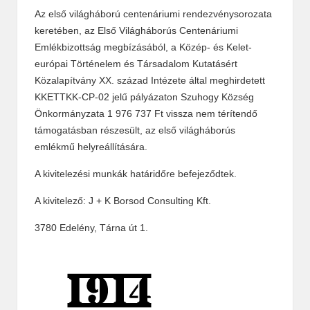
Az első világháború centenáriumi rendezvénysorozata
keretében, az Első Világháborús Centenáriumi
Emlékbizottság megbízásából, a Közép- és Kelet-
európai Történelem és Társadalom Kutatásért
Közalapítvány XX. század Intézete által meghirdetett
KKETTKK-CP-02 jelű pályázaton Szuhogy Község
Önkormányzata 1 976 737 Ft vissza nem térítendő
támogatásban részesült, az első világháborús
emlékmű helyreállítására.
A kivitelezési munkák határidőre befejeződtek.
A kivitelező: J + K Borsod Consulting Kft.
3780 Edelény, Tárna út 1.