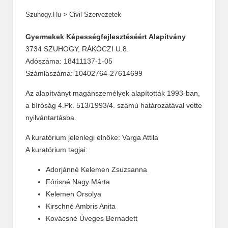
Szuhogy.hu
>
Civil Szervezetek
Gyermekek Képességfejlesztéséért Alapítvány
3734 SZUHOGY, RÁKÓCZI U.8.
Adószáma: 18411137-1-05
Számlaszáma: 10402764-27614699
Az alapítványt magánszemélyek alapították 1993-ban,
a bíróság 4.Pk. 513/1993/4. számú határozatával vette
nyilvántartásba.
A kuratórium jelenlegi elnöke: Varga Attila
A kuratórium tagjai:
Adorjánné Kelemen Zsuzsanna
Fórisné Nagy Márta
Kelemen Orsolya
Kirschné Ambris Anita
Kovácsné Üveges Bernadett