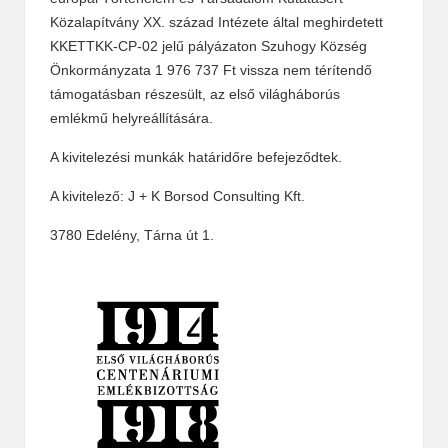
Közalapítvány XX. század Intézete által meghirdetett
KKETTKK-CP-02 jelű pályázaton Szuhogy Község
Önkormányzata 1 976 737 Ft vissza nem térítendő
támogatásban részesült, az első világháborús
emlékmű helyreállítására.
A kivitelezési munkák határidőre befejeződtek.
A kivitelező: J + K Borsod Consulting Kft.
3780 Edelény, Tárna út 1.