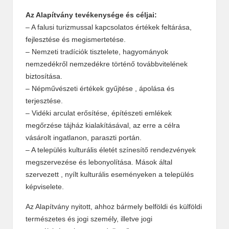
Az Alapítvány tevékenysége és céljai:
– A falusi turizmussal kapcsolatos értékek feltárása,
fejlesztése és megismertetése.
– Nemzeti tradíciók tisztelete, hagyományok
nemzedékről nemzedékre történő továbbvitelének
biztosítása.
– Népművészeti értékek gyűjtése , ápolása és
terjesztése.
– Vidéki arculat erősítése, építészeti emlékek
megőrzése tájház kialakításával, az erre a célra
vásárolt ingatlanon, paraszti portán.
– A település kulturális életét színesítő rendezvények
megszervezése és lebonyolítása. Mások által
szervezett , nyílt kulturális eseményeken a település
képviselete.
Az Alapítvány nyitott, ahhoz bármely belföldi és külföldi
természetes és jogi személy, illetve jogi