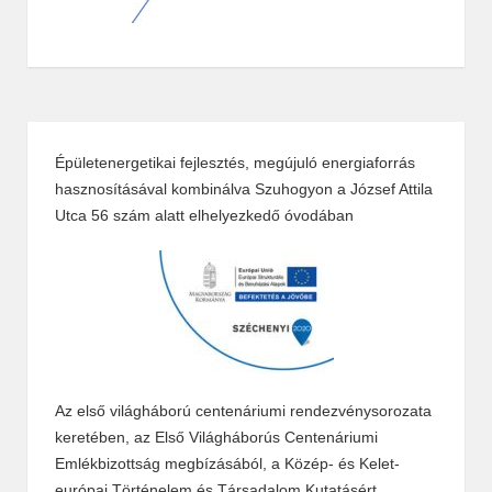
Épületenergetikai fejlesztés, megújuló energiaforrás
hasznosításával kombinálva Szuhogyon a József Attila
Utca 56 szám alatt elhelyezkedő óvodában
Az első világháború centenáriumi rendezvénysorozata
keretében, az Első Világháborús Centenáriumi
Emlékbizottság megbízásából, a Közép- és Kelet-
európai Történelem és Társadalom Kutatásért