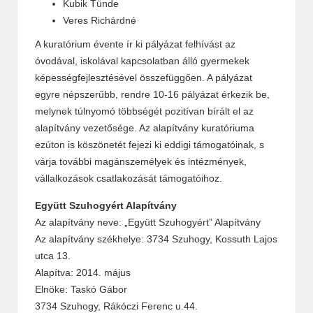
Kubik Tünde
Veres Richárdné
A kuratórium évente ír ki pályázat felhívást az
óvodával, iskolával kapcsolatban álló gyermekek
képességfejlesztésével összefüggően. A pályázat
egyre népszerűbb, rendre 10-16 pályázat érkezik be,
melynek túlnyomó többségét pozitívan bírált el az
alapítvány vezetősége. Az alapítvány kuratóriuma
ezúton is köszönetét fejezi ki eddigi támogatóinak, s
várja további magánszemélyek és intézmények,
vállalkozások csatlakozását támogatóihoz.
Együtt Szuhogyért Alapítvány
Az alapítvány neve: „Együtt Szuhogyért” Alapítvány
Az alapítvány székhelye: 3734 Szuhogy, Kossuth Lajos
utca 13.
Alapítva: 2014. május
Elnöke: Taskó Gábor
3734 Szuhogy, Rákóczi Ferenc u.44.