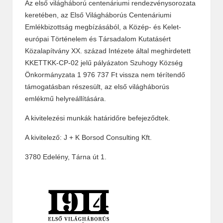
Az első világháború centenáriumi rendezvénysorozata
keretében, az Első Világháborús Centenáriumi
Emlékbizottság megbízásából, a Közép- és Kelet-
európai Történelem és Társadalom Kutatásért
Közalapítvány XX. század Intézete által meghirdetett
KKETTKK-CP-02 jelű pályázaton Szuhogy Község
Önkormányzata 1 976 737 Ft vissza nem térítendő
támogatásban részesült, az első világháborús
emlékmű helyreállítására.
A kivitelezési munkák határidőre befejeződtek.
A kivitelező: J + K Borsod Consulting Kft.
3780 Edelény, Tárna út 1.