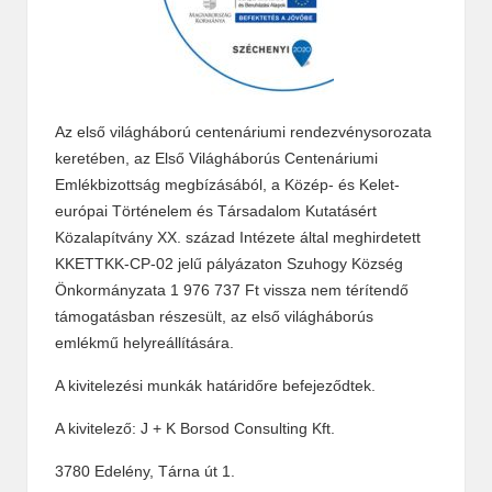
Az első világháború centenáriumi rendezvénysorozata
keretében, az Első Világháborús Centenáriumi
Emlékbizottság megbízásából, a Közép- és Kelet-
európai Történelem és Társadalom Kutatásért
Közalapítvány XX. század Intézete által meghirdetett
KKETTKK-CP-02 jelű pályázaton Szuhogy Község
Önkormányzata 1 976 737 Ft vissza nem térítendő
támogatásban részesült, az első világháborús
emlékmű helyreállítására.
A kivitelezési munkák határidőre befejeződtek.
A kivitelező: J + K Borsod Consulting Kft.
3780 Edelény, Tárna út 1.