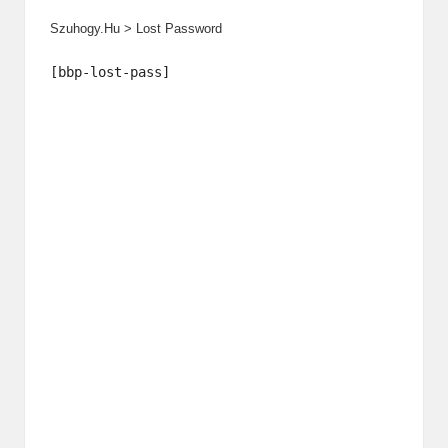
Szuhogy.hu
>
Lost Password
[bbp-lost-pass]