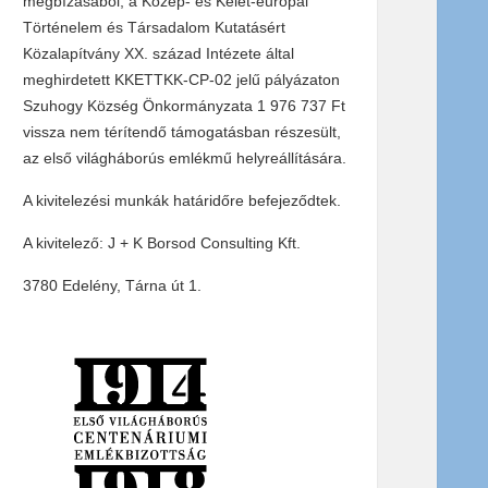
megbízásából, a Közép- és Kelet-európai
Történelem és Társadalom Kutatásért
Közalapítvány XX. század Intézete által
meghirdetett KKETTKK-CP-02 jelű pályázaton
Szuhogy Község Önkormányzata 1 976 737 Ft
vissza nem térítendő támogatásban részesült,
az első világháborús emlékmű helyreállítására.
A kivitelezési munkák határidőre befejeződtek.
A kivitelező: J + K Borsod Consulting Kft.
3780 Edelény, Tárna út 1.