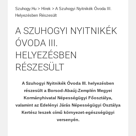
Szuhogy.hu
>
Hírek
>
A Szuhogyi Nyitnikék Óvoda III.
Helyezésben Részesült
A SZUHOGYI NYITNIKÉK
ÓVODA III.
HELYEZÉSBEN
RÉSZESÜLT
A Szuhogyi Nyitnikék Óvoda III. helyezésben
részesült a Borsod-Abaúj-Zemplén Megyei
Kormányhivatal Népességügyi Főosztálya,
valamint az Edelényi Járás Népességügyi Osztálya
Kertész leszek című környezet-egészségügyi
versenyén.