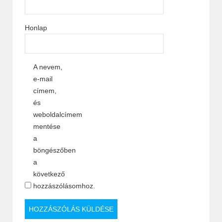
Honlap
A nevem,
e-mail
címem,
és
weboldalcímem
mentése
a
böngészőben
a
következő
hozzászólásomhoz.