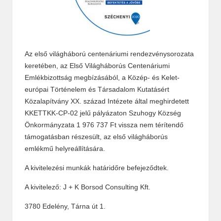
Az első világháború centenáriumi rendezvénysorozata
keretében, az Első Világháborús Centenáriumi
Emlékbizottság megbízásából, a Közép- és Kelet-
európai Történelem és Társadalom Kutatásért
Közalapítvány XX. század Intézete által meghirdetett
KKETTKK-CP-02 jelű pályázaton Szuhogy Község
Önkormányzata 1 976 737 Ft vissza nem térítendő
támogatásban részesült, az első világháborús
emlékmű helyreállítására.
A kivitelezési munkák határidőre befejeződtek.
A kivitelező: J + K Borsod Consulting Kft.
3780 Edelény, Tárna út 1.