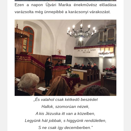
Ezen a napon Újvári Marika énekművész előadása
varázsolta még ünnepibbé a karácsonyi várakozást.
„És valahol csak kétkedő beszédet
Hallok, szomorúan nézek,
A kis Jézuska itt van a közelben,
Legyünk hát jobbak, s higgyünk rendületlen,
S ne csak így decemberben.”