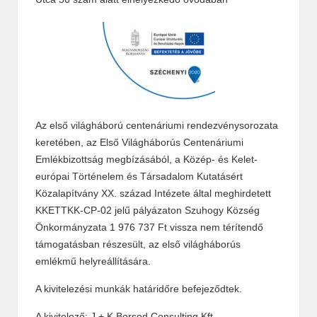
Az első világháború centenáriumi rendezvénysorozata
keretében, az Első Világháborús Centenáriumi
Emlékbizottság megbízásából, a Közép- és Kelet-
európai Történelem és Társadalom Kutatásért
Közalapítvány XX. század Intézete által meghirdetett
KKETTKK-CP-02 jelű pályázaton Szuhogy Község
Önkormányzata 1 976 737 Ft vissza nem térítendő
támogatásban részesült, az első világháborús
emlékmű helyreállítására.
A kivitelezési munkák határidőre befejeződtek.
A kivitelező: J + K Borsod Consulting Kft.