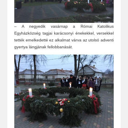
– A negyedik vasárnap a Római Katolikus
Egyházközség tagjai karácsonyi énekekkel, versekkel
tették emelkedetté ez alkalmat várva az utolsó adventi
gyertya lángjának fellobbanását.