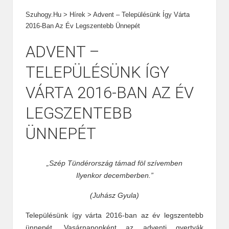
Szuhogy.hu
>
Hírek
>
Advent – Településünk Így Várta
2016-Ban Az Év Legszentebb Ünnepét
ADVENT –
TELEPÜLÉSÜNK ÍGY
VÁRTA 2016-BAN AZ ÉV
LEGSZENTEBB
ÜNNEPÉT
„Szép Tündérország támad föl szívemben
Ilyenkor decemberben.”
(Juhász Gyula)
Településünk így várta 2016-ban az év legszentebb
ünnepét. Vasárnaponként az adventi gyertyák