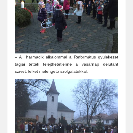
– A harmadik alkalommal a Református gyülekezet
tagjai tették felejthetetlenné a vasárnap délutánt
szívet, lelket melengető szolgálatukkal.