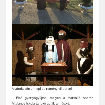
A várakozás ünnepi és reményteli percei:
– Első gyertyagyújtás, melyen a Martinkó András
Általános Iskola tanulói adták a műsort.