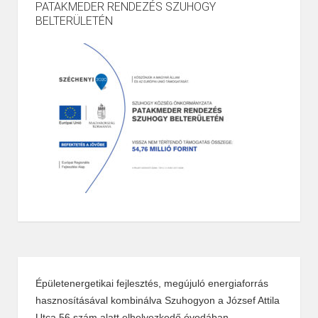
PATAKMEDER RENDEZÉS SZUHOGY
BELTERÜLETÉN
Épületenergetikai fejlesztés, megújuló energiaforrás
hasznosításával kombinálva Szuhogyon a József Attila
Utca 56 szám alatt elhelyezkedő óvodában