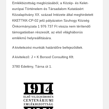
Emlékbizottság megbízásából, a Közép- és Kelet-
európai Történelem és Társadalom Kutatásért
Közalapítvány XX. század Intézete által meghirdetett
KKETTKK-CP-02 jelű pályázaton Szuhogy Község
Önkormányzata 1 976 737 Ft vissza nem térítendő
támogatásban részesült, az első világháborús
emlékmű helyreállítására.
A kivitelezési munkák határidőre befejeződtek.
A kivitelező: J + K Borsod Consulting Kft.
3780 Edelény, Tárna út 1.