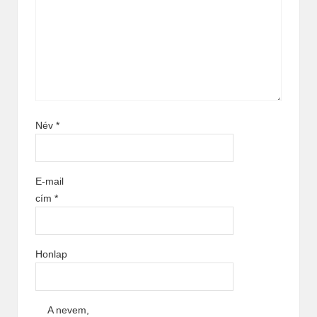
Név
*
E-mail
cím
*
Honlap
A nevem,