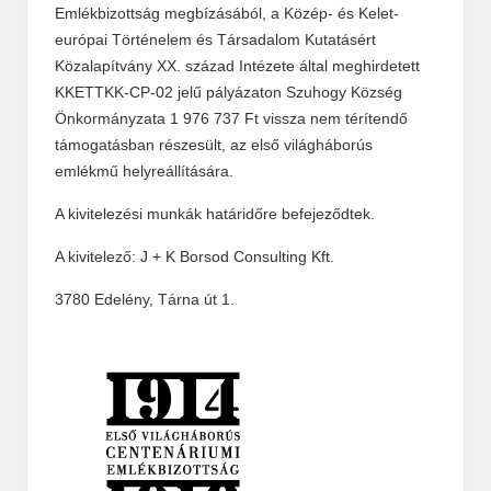
Emlékbizottság megbízásából, a Közép- és Kelet-
európai Történelem és Társadalom Kutatásért
Közalapítvány XX. század Intézete által meghirdetett
KKETTKK-CP-02 jelű pályázaton Szuhogy Község
Önkormányzata 1 976 737 Ft vissza nem térítendő
támogatásban részesült, az első világháborús
emlékmű helyreállítására.
A kivitelezési munkák határidőre befejeződtek.
A kivitelező: J + K Borsod Consulting Kft.
3780 Edelény, Tárna út 1.