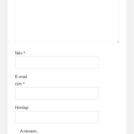
Név
*
E-mail
cím
*
Honlap
A nevem,