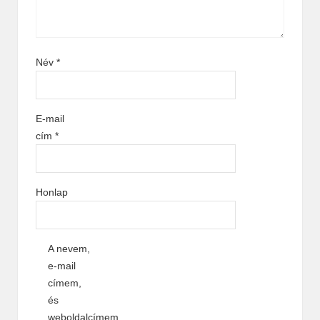
Név
*
E-mail
cím
*
Honlap
A nevem,
e-mail
címem,
és
weboldalcímem