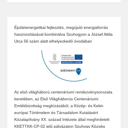
Épületenergetikai fejlesztés, megújuló energiaforrás
hasznosításával kombinálva Szuhogyon a József Attila
Utca 56 szám alatt elhelyezkedő óvodában
Az első világháború centenáriumi rendezvénysorozata
keretében, az Első Világháborús Centenáriumi
Emlékbizottság megbízásából, a Közép- és Kelet-
európai Történelem és Társadalom Kutatásért
Közalapítvány XX. század Intézete által meghirdetett
KKETTKK-CP-02 jelű pályázaton Szuhogy Község