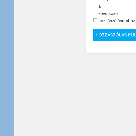
a
következő
hozzászólásomhoz