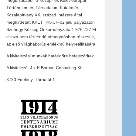
megbízásából, a Közép- és Kelet-európai
Történelem és Társadalom Kutatásért
Közalapítvány XX. század Intézete által
meghirdetett KKETTKK-CP-02 jelű pályázaton
Szuhogy Község Önkormányzata 1 976 737 Ft
vissza nem térítendő támogatásban részesült,
az első világháborús emlékmű helyreállítására.
A kivitelezési munkák határidőre befejeződtek.
A kivitelező: J + K Borsod Consulting Kft.
3780 Edelény, Tárna út 1.