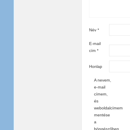
Név
*
E-mail
cím
*
Honlap
A nevem,
e-mail
címem,
és
weboldalcímem
mentése
a
böngészőben