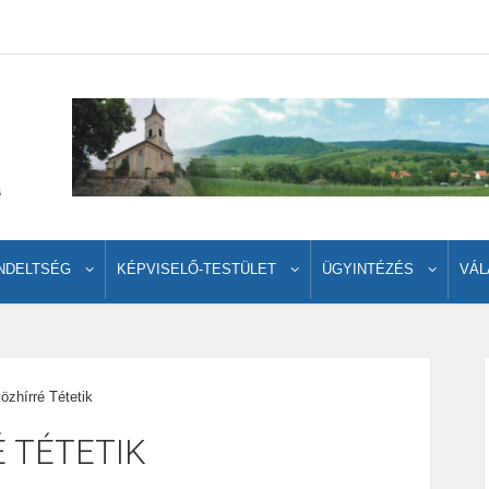
NDELTSÉG
KÉPVISELŐ-TESTÜLET
ÜGYINTÉZÉS
VÁL
özhírré Tétetik
 TÉTETIK