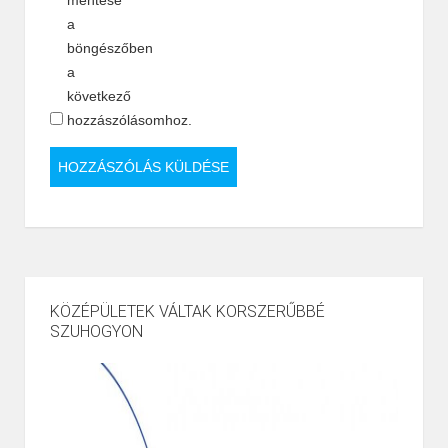
mentése
a
böngészőben
a
következő
hozzászólásomhoz.
KÖZÉPÜLETEK VÁLTAK KORSZERŰBBÉ
SZUHOGYON