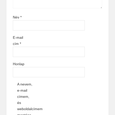
Név
*
E-mail
cím
*
Honlap
A nevem,
e-mail
címem,
és
weboldalcímem