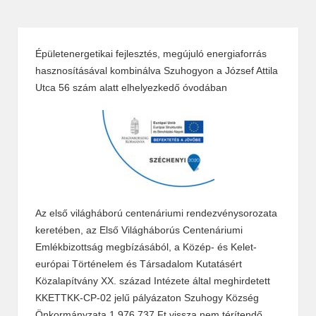
Épületenergetikai fejlesztés, megújuló energiaforrás
hasznosításával kombinálva Szuhogyon a József Attila
Utca 56 szám alatt elhelyezkedő óvodában
Az első világháború centenáriumi rendezvénysorozata
keretében, az Első Világháborús Centenáriumi
Emlékbizottság megbízásából, a Közép- és Kelet-
európai Történelem és Társadalom Kutatásért
Közalapítvány XX. század Intézete által meghirdetett
KKETTKK-CP-02 jelű pályázaton Szuhogy Község
Önkormányzata 1 976 737 Ft vissza nem térítendő