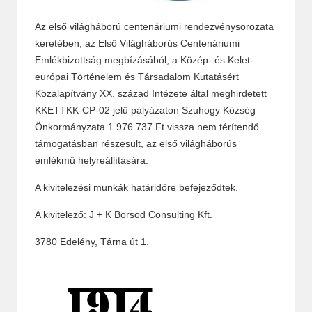
Az első világháború centenáriumi rendezvénysorozata
keretében, az Első Világháborús Centenáriumi
Emlékbizottság megbízásából, a Közép- és Kelet-
európai Történelem és Társadalom Kutatásért
Közalapítvány XX. század Intézete által meghirdetett
KKETTKK-CP-02 jelű pályázaton Szuhogy Község
Önkormányzata 1 976 737 Ft vissza nem térítendő
támogatásban részesült, az első világháborús
emlékmű helyreállítására.
A kivitelezési munkák határidőre befejeződtek.
A kivitelező: J + K Borsod Consulting Kft.
3780 Edelény, Tárna út 1.