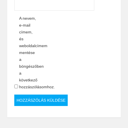
A nevem,
e-mail
címem,
és
weboldalcímem
mentése
a
böngészőben
a
következő
hozzászólásomhoz.