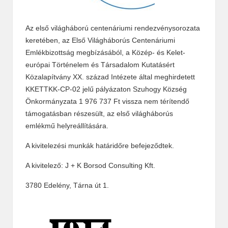
Az első világháború centenáriumi rendezvénysorozata
keretében, az Első Világháborús Centenáriumi
Emlékbizottság megbízásából, a Közép- és Kelet-
európai Történelem és Társadalom Kutatásért
Közalapítvány XX. század Intézete által meghirdetett
KKETTKK-CP-02 jelű pályázaton Szuhogy Község
Önkormányzata 1 976 737 Ft vissza nem térítendő
támogatásban részesült, az első világháborús
emlékmű helyreállítására.
A kivitelezési munkák határidőre befejeződtek.
A kivitelező: J + K Borsod Consulting Kft.
3780 Edelény, Tárna út 1.