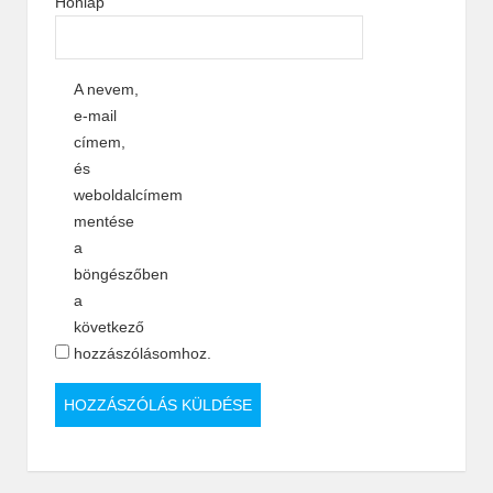
Honlap
A nevem,
e-mail
címem,
és
weboldalcímem
mentése
a
böngészőben
a
következő
hozzászólásomhoz.