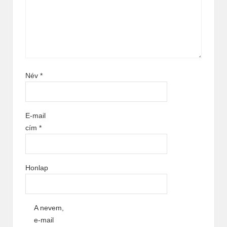
Név
*
E-mail
cím
*
Honlap
A nevem,
e-mail