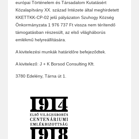
európai Történelem és Társadalom Kutatásért
Közalapítvány XX. század Intézete által meghirdetett
KKETTKK-CP-02 jelű pályázaton Szuhogy Község
Önkormányzata 1 976 737 Ft vissza nem térítendő
támogatásban részesült, az első világháborús
emlékmű helyreállítására.
A kivitelezési munkák határidőre befejeződtek.
A kivitelező: J + K Borsod Consulting Kft.
3780 Edelény, Tárna út 1.