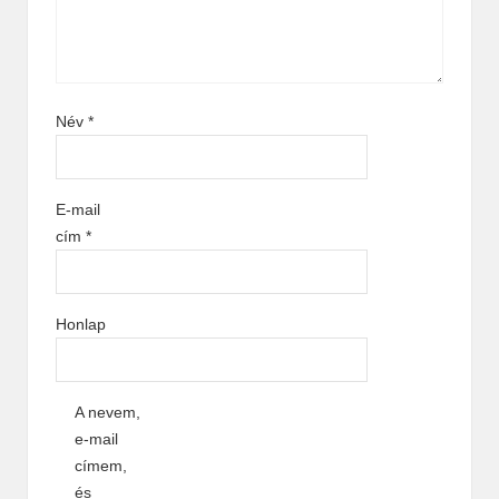
Név
*
E-mail
cím
*
Honlap
A nevem,
e-mail
címem,
és