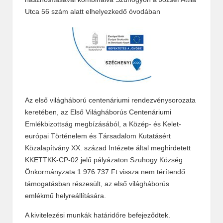
Utca 56 szám alatt elhelyezkedő óvodában
Az első világháború centenáriumi rendezvénysorozata
keretében, az Első Világháborús Centenáriumi
Emlékbizottság megbízásából, a Közép- és Kelet-
európai Történelem és Társadalom Kutatásért
Közalapítvány XX. század Intézete által meghirdetett
KKETTKK-CP-02 jelű pályázaton Szuhogy Község
Önkormányzata 1 976 737 Ft vissza nem térítendő
támogatásban részesült, az első világháborús
emlékmű helyreállítására.
A kivitelezési munkák határidőre befejeződtek.