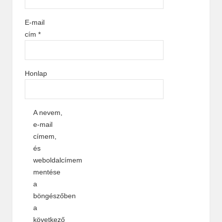
E-mail
cím
*
Honlap
A nevem,
e-mail
címem,
és
weboldalcímem
mentése
a
böngészőben
a
következő