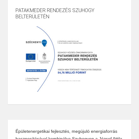
PATAKMEDER RENDEZÉS SZUHOGY
BELTERÜLETÉN
Épületenergetikai fejlesztés, megújuló energiaforrás
hasznosításával kombinálva Szuhogyon a József Attila